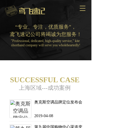
T
o
g
g
“专业、专注，优质服务”，
l
鸢飞速记公司将竭诚为您服务！
e
"Professional, dedicated, high-quality service," kite 
n
shorthand company will serve you wholeheartedly!
a
v
i
g
a
t
SUCCESSFUL CASE
i
上海区域---成功案例
o
n
奥克斯空调品牌定位发布会
2019-04-08
第九届中国购物中心渠道变